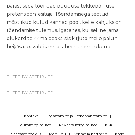
pärast seda tõendab puuduse tekkepõhjuse
pretensiooni esitaja. Tõendamisega seotud
mõistlikud kulud kannab pool, kelle kahjuks on
tõendamise tulemus. Igatahes, kui selline jama
olukord tekkima peaks, siis kirjuta meile palun
hei@saapavabrik.ee
ja lahendame olukorra.
FILTER BY ATTRIBUTE
FILTER BY ATTRIBUTE
Kontakt
Tagastamine ja ümbervahetamine
Tellimistingimused
Privaatsustingimused
KKK
Saabaste hooldus
Meie lugu
Sõbrad ja partnerid
Kotid