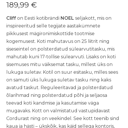
189,99
€
Cliff
on Eesti kotibrändi
NOEL
seljakott, mis on
inspireeritud selle tegijate aastakümnete
pikkusest mägironimiskottide tootmise
kogemusest. Koti mahutavus on 25 liitrit ning
siseseintel on polsterdatud sülearvutitasku, mis
mahutab kuni 17-tollise sülearvuti. Lisaks on koti
sisemuses mitu väiksemat tasku, millest üks on
lukuga suletav. Kotil on suur esitasku, milles sees
on samuti üks lukuga suletav tasku ning kaks
avatud taskut. Reguleeritavad ja polsterdatud
õlarihmad ning polsterdatud põhi ja seljaosa
teevad koti kandmise ja kasutamise väga
mugavaks. Kott on valmistatud vastupidavast
Cordurast ning on veekindel. See kott teenib sind
kaua ja hästi – ükskõik, kas käid sellega kontoris,