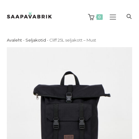
Skip
to
content
0
Avaleht
-
Seljakotid
-
Cliff 25L seljakott – Must