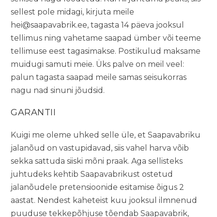
sellest pole midagi, kirjuta meile
hei@saapavabrik.ee
, tagasta 14 päeva jooksul
tellimus ning vahetame saapad ümber või teeme
tellimuse eest tagasimakse. Postikulud maksame
muidugi samuti meie. Üks palve on meil veel:
palun tagasta saapad meile samas seisukorras
nagu nad sinuni jõudsid.
GARANTII
Kuigi me oleme uhked selle üle, et Saapavabriku
jalanõud on vastupidavad, siis vahel harva võib
sekka sattuda siiski mõni praak. Aga sellisteks
juhtudeks kehtib Saapavabrikust ostetud
jalanõudele pretensioonide esitamise õigus 2
aastat. Nendest kaheteist kuu jooksul ilmnenud
puuduse tekkepõhjuse tõendab Saapavabrik,