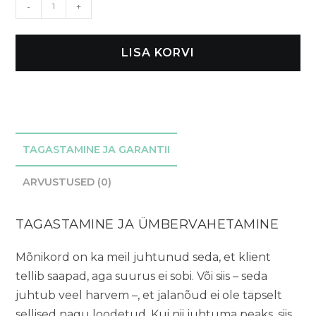
Cliff
-
+
25L
seljakott
-
LISA KORVI
Must
kogus
TAGASTAMINE JA GARANTII
ARVUSTUSED (0)
TAGASTAMINE JA ÜMBERVAHETAMINE
Mõnikord on ka meil juhtunud seda, et klient
tellib saapad, aga suurus ei sobi. Või siis – seda
juhtub veel harvem –, et jalanõud ei ole täpselt
sellised nagu loodetud. Kui nii juhtuma peaks, siis