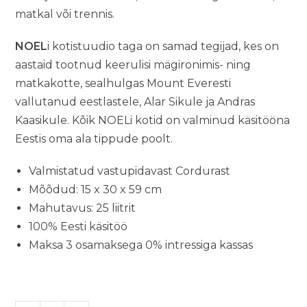
matkal või trennis.
NOEL
i kotistuudio taga on samad tegijad, kes on
aastaid tootnud keerulisi mägironimis- ning
matkakotte, sealhulgas Mount Everesti
vallutanud eestlastele, Alar Sikule ja Andras
Kaasikule. Kõik NOELi kotid on valminud käsitööna
Eestis oma ala tippude poolt.
Valmistatud vastupidavast Cordurast
Mõõdud: 15 x 30 x 59 cm
Mahutavus: 25 liitrit
100% Eesti käsitöö
Maksa 3 osamaksega 0% intressiga kassas