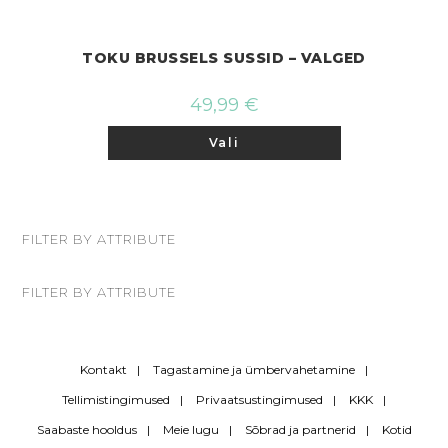
TOKU BRUSSELS SUSSID – VALGED
49,99
€
Sellel
Vali
tootel
on
mitu
varianti.
Valikuid
saab
teha
FILTER BY ATTRIBUTE
tootelehel.
FILTER BY ATTRIBUTE
Kontakt
Tagastamine ja ümbervahetamine
Tellimistingimused
Privaatsustingimused
KKK
Saabaste hooldus
Meie lugu
Sõbrad ja partnerid
Kotid