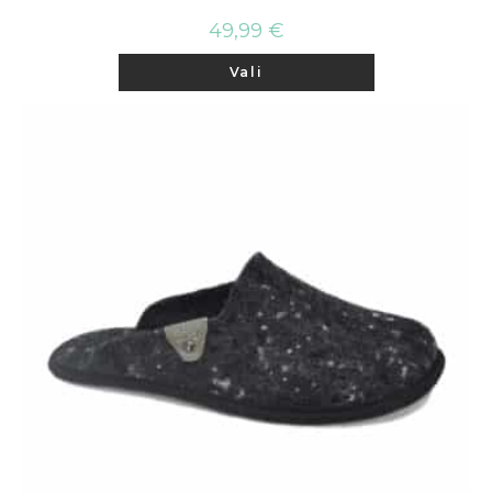
49,99
€
Sellel
Vali
tootel
on
mitu
varianti.
Valikuid
saab
teha
tootelehel.