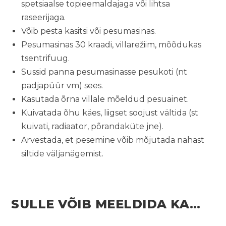
spetsiaalse topieemaldajaga või lihtsa
raseerijaga.
Võib pesta käsitsi või pesumasinas.
Pesumasinas 30 kraadi, villarežiim, mõõdukas
tsentrifuug.
Sussid panna pesumasinasse pesukoti (nt
padjapüür vm) sees.
Kasutada õrna villale mõeldud pesuainet.
Kuivatada õhu käes, liigset soojust vältida (st
kuivati, radiaator, põrandaküte jne).
Arvestada, et pesemine võib mõjutada nahast
siltide väljanägemist.
SULLE VÕIB MEELDIDA KA…