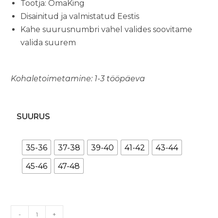
Tootja: OmaKing
Disainitud ja valmistatud Eestis
Kahe suurusnumbri vahel valides soovitame
valida suurem
Kohaletoimetamine: 1-3 tööpäeva
SUURUS
35-36
37-38
39-40
41-42
43-44
45-46
47-48
HALLA
-
+