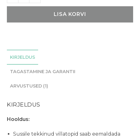
vildist
sussid
LISA KORVI
-
Helehallid
kogus
KIRJELDUS
TAGASTAMINE JA GARANTII
ARVUSTUSED (1)
KIRJELDUS
Hooldus:
Sussile tekkinud villatopid saab eemaldada