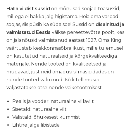
hinnangu
Halla vildist sussid
on mõnusad soojad toasussid,
põhjal
millega ei hakka jalg higistama. Hoia oma varbad
soojas, siis püsib ka süda soe! Sussid on
disainitud ja
valmistatud Eestis
väikse pereettevõtte poolt, kes
on jalanõusid valmistanud aastast 1927. Oma King
väärtustab keskkonnasõbralikust, mille tulemusel
on kasutatud naturaalseid ja kõrgekvaliteediga
materjale. Nende tooted on kvaliteetsed ja
mugavad, just neid omadusi silmas pidades on
nende tooted valminud. Kõik tellimused
väljastatakse otse nende väiketootmisest.
Pealis ja vooder: naturaalne villavilt
Sisetald: naturaalne vilt
Välistald: õhukesest kummist
Lihtne jalga libistada