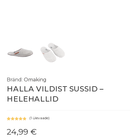
Bränd:
Omaking
HALLA VILDIST SUSSID –
HELEHALLID
(
1
ülevaade)
Hinnatud
1
24,99
€
5.00
/5
kliendi