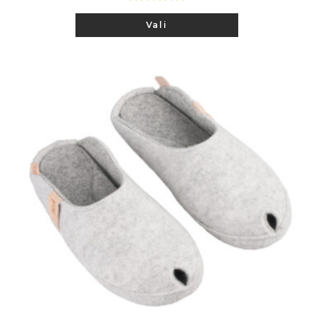
Hinnanguga
Sellel
Vali
tootel
5.00
/ 5
on
mitu
varianti.
Valikuid
saab
teha
tootelehel.