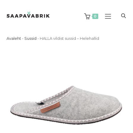
Skip
to
content
0
Avaleht
-
Sussid
-
HALLA vildist sussid – Helehallid