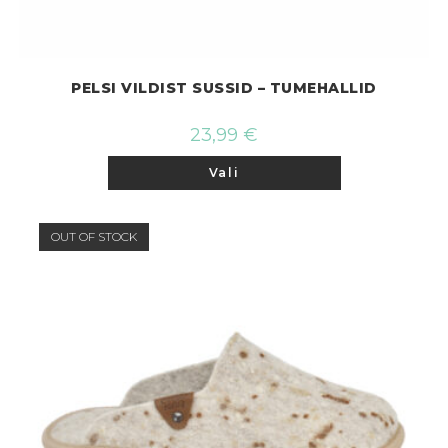
PELSI VILDIST SUSSID – TUMEHALLID
23,99
€
Sellel
Vali
tootel
on
mitu
varianti.
Valikuid
OUT OF STOCK
saab
teha
tootelehel.