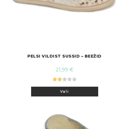
PELSI VILDIST SUSSID – BEEŽID
21,99
€
Hinn
Sellel
Vali
tootel
angu
on
mitu
ga
varianti.
2.00
Valikuid
saab
/ 5
teha
tootelehel.