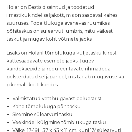
158,99 €
Holar on Eestis disainitud ja toodetud
ilmastikukindel seljakott, mis on saadaval kahes
suuruses. Topeltlukuga avanevas ruumikas
põhitaskus on sülearvuti ümbris, mitu väikest
taskut ja mugav koht võtmete jaoks.
Lisaks on Holaril tõmblukuga küljetasku kiiresti
kättesaadavate esemete jaoks, tugev
kandekäepide ja reguleeritavate rihmadega
polsterdatud seljapaneel, mis tagab mugavuse ka
pikemalt kotti kandes.
Valmistatud vetthülgavast polüestrist
Kahe tõmblukuga põhitasku
Sisemine sülearvuti tasku
Veekindel külgmine tõmblukuga tasku
Väike: 17-19L, 37 x 43 x 11 cm, kuni 13′ sülearvuti