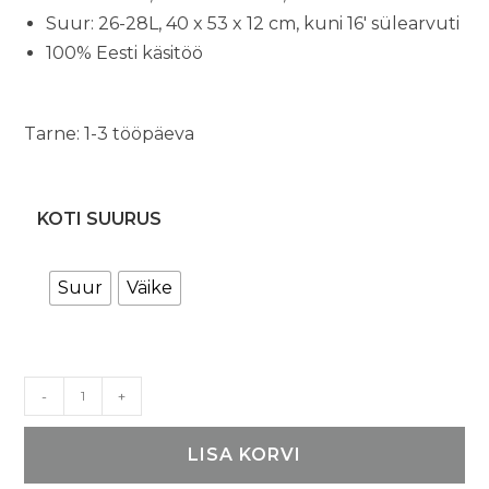
Suur: 26-28L, 40 x 53 x 12 cm, kuni 16′ sülearvuti
100% Eesti käsitöö
Tarne: 1-3 tööpäeva
KOTI SUURUS
Suur
Väike
Holar
-
+
seljakott
kogus
LISA KORVI