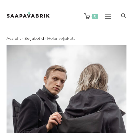
Skip
to
content
0
Avaleht
-
Seljakotid
-
Holar seljakott