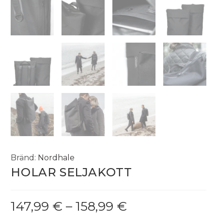
Bränd:
Nordhale
HOLAR SELJAKOTT
147,99
€
–
158,99
€
Hinnavahemik:
147,99 €
kuni