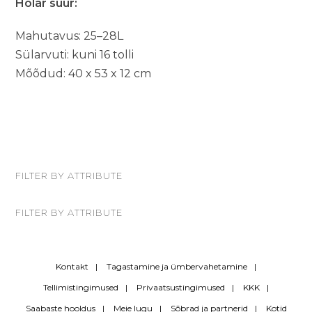
Holar suur:
Mahutavus: 25–28L
Sülarvuti: kuni 16 tolli
Mõõdud: 40 x 53 x 12 cm
FILTER BY ATTRIBUTE
FILTER BY ATTRIBUTE
Kontakt
Tagastamine ja ümbervahetamine
Tellimistingimused
Privaatsustingimused
KKK
Saabaste hooldus
Meie lugu
Sõbrad ja partnerid
Kotid