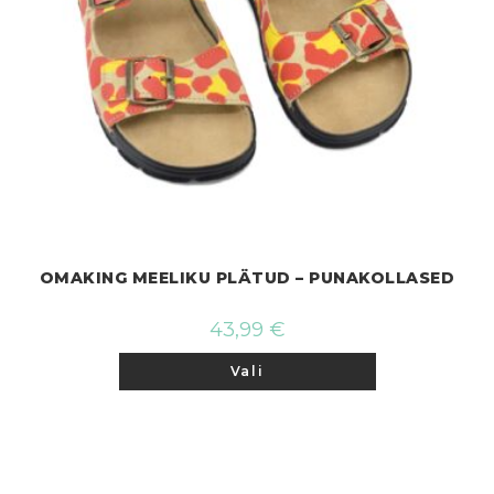
OMAKING MEELIKU PLÄTUD – PUNAKOLLASED
43,99
€
Sellel
Vali
tootel
on
mitu
varianti.
Valikuid
saab
teha
tootelehel.