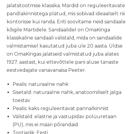
jalatsitootmise klassika. Märdid on reguleeritavate
pandlakinnistega plätud, mis sobivad ideaalselt nii
kontorisse kui randa. Eriti soovitame neid sandaale
kõigile Märtidele. Sandaalidel on OmaKinga
klassikaline sandaali välistald, mida on sandaalide
valmistamisel kasutatud juba üle 20 aasta. Üldse
on OmaKingas jalatseid valmistatud juba alates
1927. aastast, kui ettevõttele pani aluse tänaste
eestvedajate vanavanaisa Peeter.
Pealis: naturaalne nahk
Sisetald: naturaalne nahk, anatoomiliselt jalga
toestav
Pealis: kaks reguleeritavat pannalkinnist
Välistald: elastne ja vastupidav polüuretaan
(PU), mis ei määri põrandaid
Tootjariik: Eesti