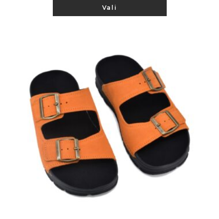
Sellel
Vali
tootel
on
mitu
varianti.
Valikuid
saab
teha
tootelehel.