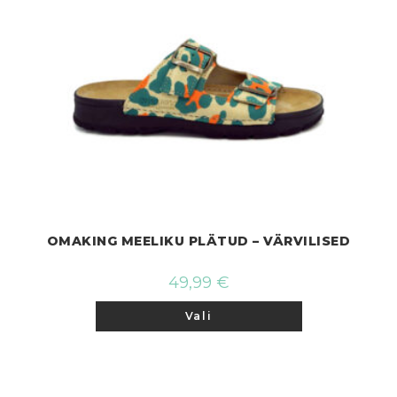
OMAKING MEELIKU PLÄTUD – VÄRVILISED
49,99
€
Sellel
Vali
tootel
on
mitu
varianti.
Valikuid
saab
teha