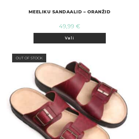
MEELIKU SANDAALID – ORANŽID
49,99
€
Sellel
Vali
tootel
on
mitu
varianti.
Valikuid
OUT OF STOCK
saab
teha
tootelehel.