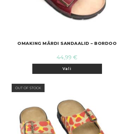
OMAKING MÄRDI SANDAALID – BORDOO
44,99
€
Sellel
Vali
tootel
on
mitu
varianti.
Valikuid
OUT OF STOCK
saab
teha
tootelehel.