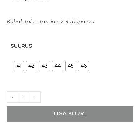
Kohaletoimetamine: 2-4 tööpäeva
SUURUS
41
42
43
44
45
46
OmaKinga
-
+
Märdi
sandaalid
LISA KORVI
-
pruunid
kogus