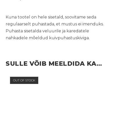
Kuna tootel on hele sisetald, soovitame seda
regulaarselt puhastada, et mustus ei imenduks.
Puhasta sisetalda veluurile ja karedatele
nahkadele mõeldud kuivpuhastuskiviga.
SULLE VÕIB MEELDIDA KA…
OUT OF STOCK