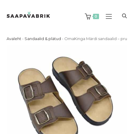
Skip
to
content
0
Avaleht
-
Sandaalid & plätud
-
OmaKinga Märdi sandaalid – pruuni