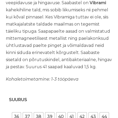
veepidavuse ja hingavuse. Saabastel on
Vibrami
kahekihiline tald, mis sobib liikumiseks nii pehmel
kui kõval pinnasel. Kes Vibramiga tuttav ei ole, siis
matkajalatsite taldade maailmas on tegemist
täieliku tipuga. Saapapaelte aasad on valmistatud
mittemagneetilisest metallist ning paelakonksud
ühtlustavad paelte pinget ja võimaldavad neid
kinni siduda erinevatelt kõrgustelt. Saabaste
sisetald on põrutuskindel, antibakteriaalne, hingav
ja pestav. Suurus 41 saapad kaaluvad 1,5 kg.
Kohaletoimetamine: 1-3 tööpäeva
SUURUS
36
37
38
39
40
41
42
43
44