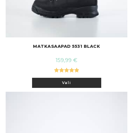
MATKASAAPAD 5531 BLACK
159,99
€
Hinnanguga
Sellel
Vali
tootel
5.00
/ 5
on
mitu
varianti.
Valikuid
saab
teha
tootelehel.