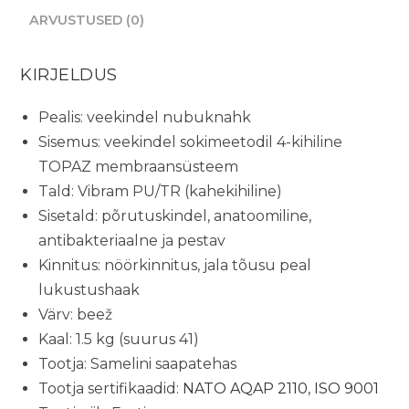
ARVUSTUSED (0)
KIRJELDUS
Pealis: veekindel nubuknahk
Sisemus: veekindel sokimeetodil 4-kihiline
TOPAZ membraansüsteem
Tald: Vibram PU/TR (kahekihiline)
Sisetald: põrutuskindel, anatoomiline,
antibakteriaalne ja pestav
Kinnitus: nöörkinnitus, jala tõusu peal
lukustushaak
Värv: beež
Kaal: 1.5 kg (suurus 41)
Tootja: Samelini saapatehas
Tootja sertifikaadid:
NATO AQAP 2110
,
ISO 9001