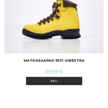
MATKASAAPAD 5531 GINESTRA
169,99
€
Sellel
Vali
tootel
on
mitu
varianti.
Valikuid
saab
teha
tootelehel.