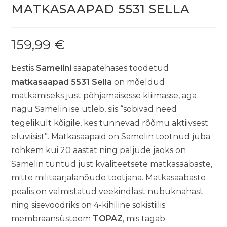
MATKASAAPAD 5531 SELLA
159,99
€
Eestis
Samelini
saapatehases toodetud
matkasaapad 5531 Sella
on mõeldud
matkamiseks just põhjamaisesse kliimasse, aga
nagu Samelin ise ütleb, siis “sobivad need
tegelikult kõigile, kes tunnevad rõõmu aktiivsest
eluviisist”. Matkasaapaid on Samelin tootnud juba
rohkem kui 20 aastat ning paljude jaoks on
Samelin tuntud just kvaliteetsete matkasaabaste,
mitte militaarjalanõude tootjana. Matkasaabaste
pealis on valmistatud veekindlast nubuknahast
ning sisevoodriks on 4-kihiline sokistiilis
membraansüsteem
TOPAZ
, mis tagab