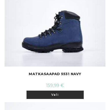
MATKASAAPAD 5531 NAVY
159,99
€
Sellel
Vali
tootel
on
mitu
varianti.
Valikuid