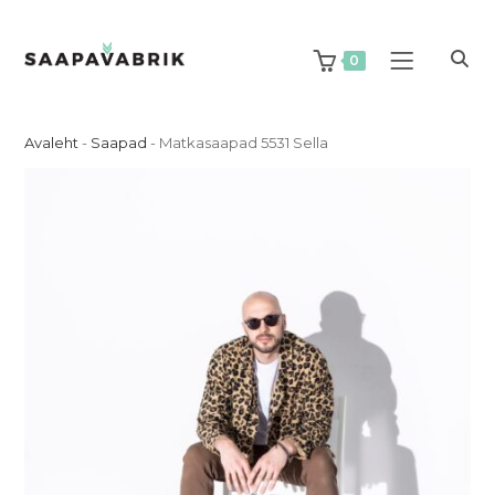
Skip
to
content
0
Avaleht
-
Saapad
-
Matkasaapad 5531 Sella