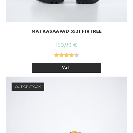
MATKASAAPAD 5531 FIRTREE
159,99
€
Hinnangu
Sellel
Vali
tootel
ga
4.00
/ 5
on
mitu
varianti.
Valikuid
OUT OF STOCK
saab
teha
tootelehel.