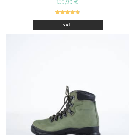
159,99
€
Hinnanguga
Sellel
Vali
tootel
4.80
/ 5
on
mitu
varianti.
Valikuid
saab
teha
tootelehel.