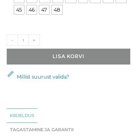
45
46
47
48
Matkasaapad
-
+
5531
Sella
LISA KORVI
kogus
Millist suurust valida?
KIRJELDUS
TAGASTAMINE JA GARANTII