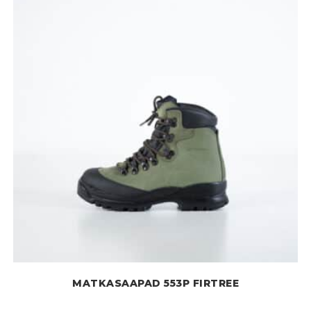
saab
teha
tootelehel.
MATKASAAPAD 553P FIRTREE