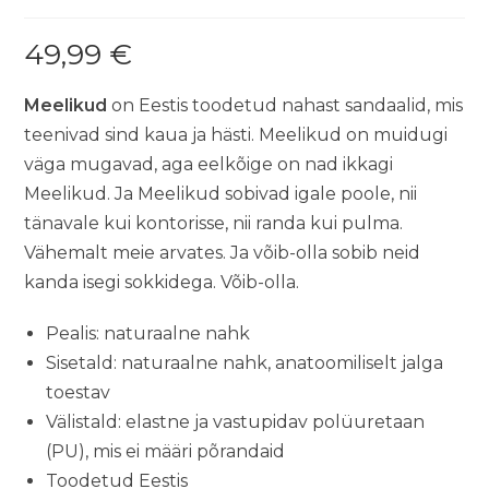
49,99
€
Meelikud
on Eestis toodetud nahast sandaalid, mis
teenivad sind kaua ja hästi. Meelikud on muidugi
väga mugavad, aga eelkõige on nad ikkagi
Meelikud. Ja Meelikud sobivad igale poole, nii
tänavale kui kontorisse, nii randa kui pulma.
Vähemalt meie arvates. Ja võib-olla sobib neid
kanda isegi sokkidega. Võib-olla.
Pealis: naturaalne nahk
Sisetald: naturaalne nahk, anatoomiliselt jalga
toestav
Välistald: elastne ja vastupidav polüuretaan
(PU), mis ei määri põrandaid
Toodetud Eestis