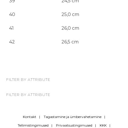
39
24,5 cm
40
25,0 cm
41
26,0 cm
42
26,5 cm
FILTER BY ATTRIBUTE
FILTER BY ATTRIBUTE
Kontakt
Tagastamine ja ümbervahetamine
Tellimistingimused
Privaatsustingimused
KKK