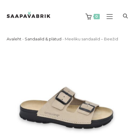
Skip
to
content
0
Avaleht
-
Sandaalid & plätud
-
Meeliku sandaalid – Beežid