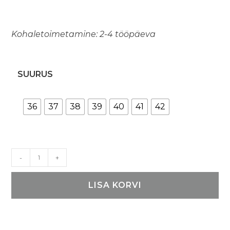
Kohaletoimetamine: 2-4 tööpäeva
SUURUS
36
37
38
39
40
41
42
Meeliku
-
+
sandaalid
-
LISA KORVI
Beežid
kogus