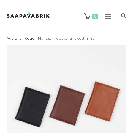
Skip
to
content
0
Avaleht
-
Kotid
-
Nahast meeste rahakott nr 37