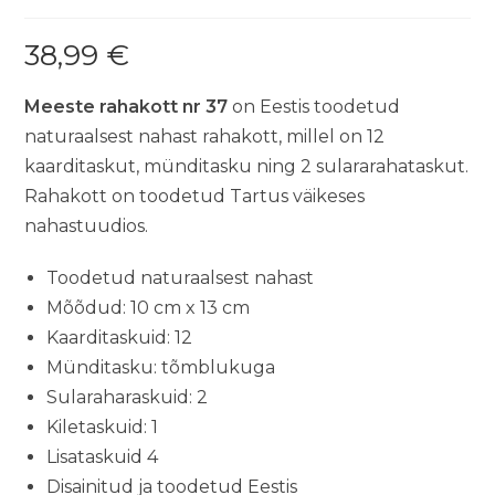
38,99
€
Meeste rahakott nr 37
on Eestis toodetud
naturaalsest nahast rahakott, millel on 12
kaarditaskut, münditasku ning 2 sulararahataskut.
Rahakott on toodetud Tartus väikeses
nahastuudios.
Toodetud naturaalsest nahast
Mõõdud: 10 cm x 13 cm
Kaarditaskuid: 12
Münditasku: tõmblukuga
Sularaharaskuid: 2
Kiletaskuid: 1
Lisataskuid 4
Disainitud ja toodetud Eestis