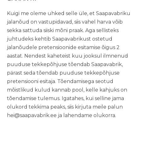
Kuigi me oleme uhked selle üle, et Saapavabriku
jalanõud on vastupidavad, siis vahel harva võib
sekka sattuda siiski mõni praak. Aga sellisteks
juhtudeks kehtib Saapavabrikust ostetud
jalanõudele pretensioonide esitamise õigus 2
aastat. Nendest kaheteist kuu jooksul ilmnenud
puuduse tekkepõhjuse tõendab Saapavabrik,
pärast seda tõendab puuduse tekkepõhjuse
pretensiooni esitaja. Tõendamisega seotud
mõistlikud kulud kannab pool, kelle kahjuks on
tõendamise tulemus. Igatahes, kui selline jama
olukord tekkima peaks, siis kirjuta meile palun
hei@saapavabrik.ee
ja lahendame olukorra.