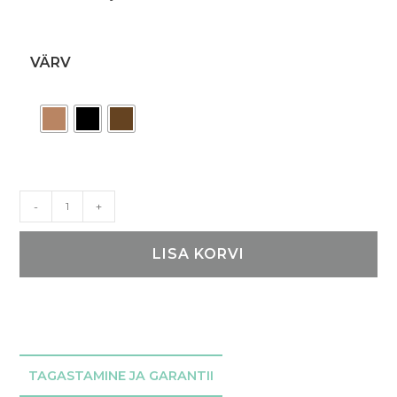
VÄRV
Nahast
-
+
meeste
rahakott
LISA KORVI
nr
37
kogus
TAGASTAMINE JA GARANTII