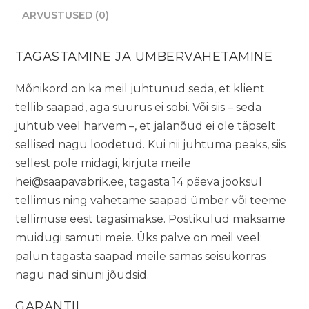
ARVUSTUSED (0)
TAGASTAMINE JA ÜMBERVAHETAMINE
Mõnikord on ka meil juhtunud seda, et klient
tellib saapad, aga suurus ei sobi. Või siis – seda
juhtub veel harvem –, et jalanõud ei ole täpselt
sellised nagu loodetud. Kui nii juhtuma peaks, siis
sellest pole midagi, kirjuta meile
hei@saapavabrik.ee
, tagasta 14 päeva jooksul
tellimus ning vahetame saapad ümber või teeme
tellimuse eest tagasimakse. Postikulud maksame
muidugi samuti meie. Üks palve on meil veel:
palun tagasta saapad meile samas seisukorras
nagu nad sinuni jõudsid.
GARANTII