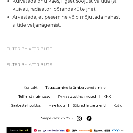
Kuivatada õhu käes, liigset soojust vältida (st
kuivati, radiaator, põrandaküte jne).
Arvestada, et pesemine võib mõjutada nahast
siltide väljanägemist.
FILTER BY ATTRIBUTE
FILTER BY ATTRIBUTE
Kontakt
Tagastamine ja ümbervahetamine
Tellimistingimused
Privaatsustingimused
KKK
Saabaste hooldus
Meie lugu
Sõbrad ja partnerid
Kotid
Saapavabrik 2026