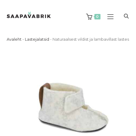
Skip
to
content
0
Avaleht
-
Lastejalatsid
-
Naturaalsest vildist ja lambavillast lastesus