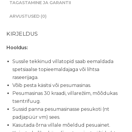
TAGASTAMINE JA GARANTII
ARVUSTUSED (0)
KIRJELDUS
Hooldus:
Sussile tekkinud villatopid saab eemaldada
spetsiaalse topieemaldajaga või lihtsa
raseerijaga.
Võib pesta käsitsi või pesumasinas.
Pesumasinas 30 kraadi, villarežiim, mõõdukas
tsentrifuug.
Sussid panna pesumasinasse pesukoti (nt
padjapüür vm) sees.
Kasutada õrna villale mõeldud pesuainet.