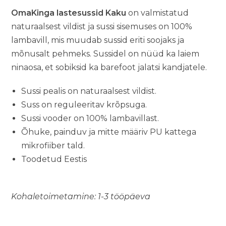
OmaKinga lastesussid Kaku
on valmistatud
naturaalsest vildist ja sussi sisemuses on 100%
lambavill, mis muudab sussid eriti soojaks ja
mõnusalt pehmeks. Sussidel on nüüd ka laiem
ninaosa, et sobiksid ka barefoot jalatsi kandjatele.
Sussi pealis on naturaalsest vildist.
Suss on reguleeritav krõpsuga.
Sussi vooder on 100% lambavillast.
Õhuke, painduv ja mitte määriv PU kattega
mikrofiiber tald.
Toodetud Eestis
Kohaletoimetamine: 1-3 tööpäeva