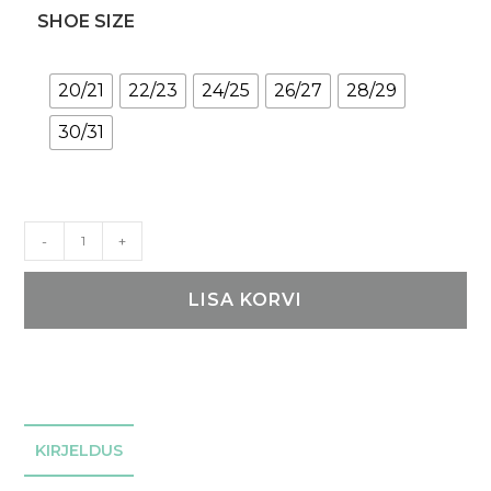
SHOE SIZE
20/21
22/23
24/25
26/27
28/29
30/31
Naturaalsest
-
+
vildist
ja
LISA KORVI
lambavillast
lastesussid
Kaku
kogus
KIRJELDUS