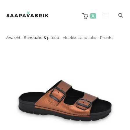
Skip
to
content
0
Avaleht
-
Sandaalid & plätud
-
Meeliku sandaalid – Pronks