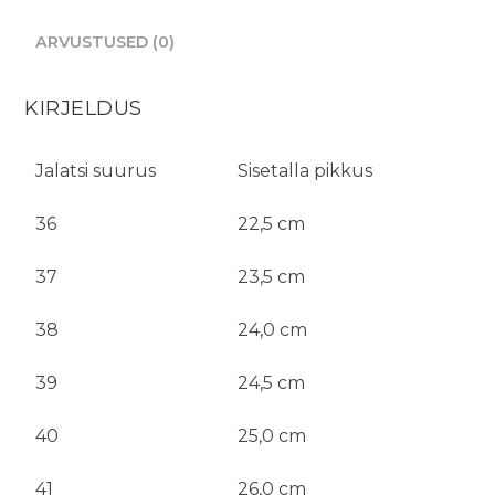
ARVUSTUSED (0)
KIRJELDUS
Jalatsi suurus
Sisetalla pikkus
36
22,5 cm
37
23,5 cm
38
24,0 cm
39
24,5 cm
40
25,0 cm
41
26,0 cm