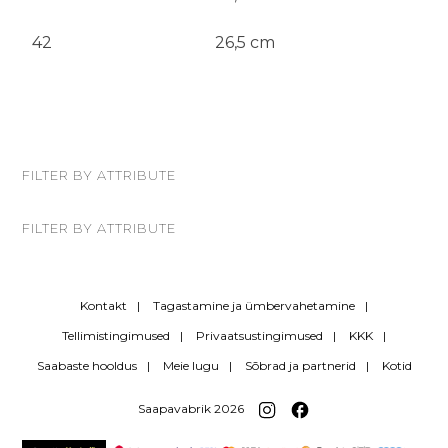
42
26,5 cm
FILTER BY ATTRIBUTE
FILTER BY ATTRIBUTE
Kontakt
Tagastamine ja ümbervahetamine
Tellimistingimused
Privaatsustingimused
KKK
Saabaste hooldus
Meie lugu
Sõbrad ja partnerid
Kotid
Saapavabrik 2026