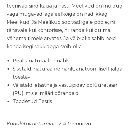
teenivad sind kaua ja hästi. Meelikud on muidugi
väga mugavad, aga eelkõige on nad ikkagi
Meelikud. Ja Meelikud sobivad igale poole, nii
tänavale kui kontorisse, nii randa kui pulma.
Vähemalt meie arvates. Ja võib-olla sobib neid
kanda isegi sokkidega. Võib-olla.
Pealis: naturaalne nahk
Sisetald: naturaalne nahk, anatoomiliselt jalga
toestav
Välistald: elastne ja vastupidav polüuretaan
(PU), mis ei määri põrandaid
Toodetud Eestis
Kohaletoimetamine: 2-4 tööpäeva