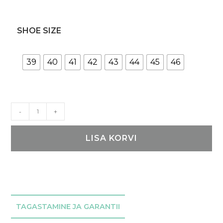
SHOE SIZE
39
40
41
42
43
44
45
46
Punased
-
+
Poolsaapad
424
LISA KORVI
kogus
TAGASTAMINE JA GARANTII