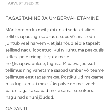
ARVUSTUSED (0)
TAGASTAMINE JA ÜMBERVAHETAMINE
Mõnikord on ka meil juhtunud seda, et klient
tellib saapad, aga suurus ei sobi. Või siis – seda
juhtub veel harvem –, et jalanõud ei ole täpselt
sellised nagu loodetud. Kui nii juhtuma peaks, siis
sellest pole midagi, kirjuta meile
hei@saapavabrik.ee
, tagasta 14 päeva jooksul
tellimus ning vahetame saapad ümber või teeme
tellimuse eest tagasimakse. Postikulud maksame
muidugi samuti meie. Üks palve on meil veel:
palun tagasta saapad meile samas seisukorras
nagu nad sinuni jõudsid.
GARANTII