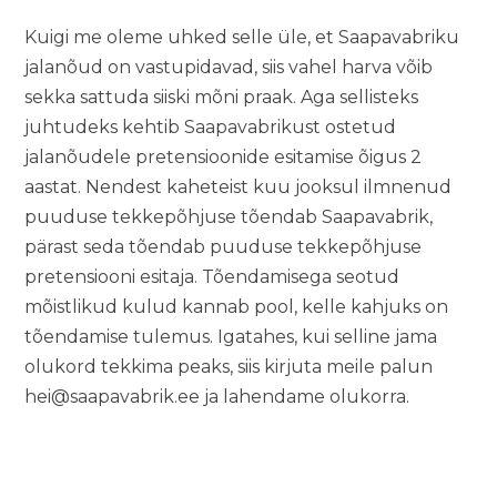
Kuigi me oleme uhked selle üle, et Saapavabriku
jalanõud on vastupidavad, siis vahel harva võib
sekka sattuda siiski mõni praak. Aga sellisteks
juhtudeks kehtib Saapavabrikust ostetud
jalanõudele pretensioonide esitamise õigus 2
aastat. Nendest kaheteist kuu jooksul ilmnenud
puuduse tekkepõhjuse tõendab Saapavabrik,
pärast seda tõendab puuduse tekkepõhjuse
pretensiooni esitaja. Tõendamisega seotud
mõistlikud kulud kannab pool, kelle kahjuks on
tõendamise tulemus. Igatahes, kui selline jama
olukord tekkima peaks, siis kirjuta meile palun
hei@saapavabrik.ee
ja lahendame olukorra.