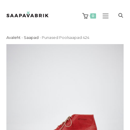
Skip
to
content
0
Avaleht
-
Saapad
-
Punased Poolsaapad 424