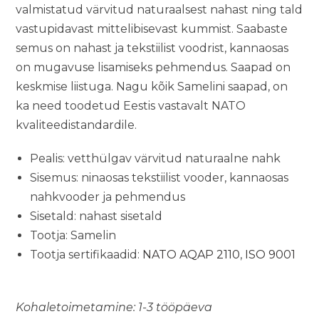
valmistatud värvitud naturaalsest nahast ning tald
vastupidavast mittelibisevast kummist. Saabaste
semus on nahast ja tekstiilist voodrist, kannaosas
on mugavuse lisamiseks pehmendus. Saapad on
keskmise liistuga. Nagu kõik Samelini saapad, on
ka need toodetud Eestis vastavalt NATO
kvaliteedistandardile.
Pealis: vetthülgav värvitud naturaalne nahk
Sisemus: ninaosas tekstiilist vooder, kannaosas
nahkvooder ja pehmendus
Sisetald: nahast sisetald
Tootja: Samelin
Tootja sertifikaadid:
NATO AQAP 2110
,
ISO 9001
Kohaletoimetamine: 1-3 tööpäeva