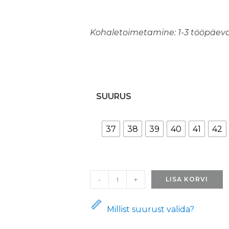
Kohaletoimetamine: 1-3 tööpäev
SUURUS
37
38
39
40
41
42
Heledad
-
+
LISA KORVI
Kõrbesaapad
2.0
Millist suurust valida?
kogus