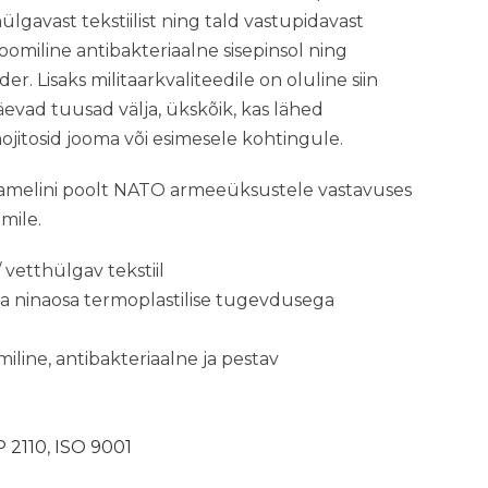
gavast tekstiilist ning tald vastupidavast
omiline antibakteriaalne sisepinsol ning
der. Lisaks militaarkvaliteedile on oluline siin
evad tuusad välja, ükskõik, kas lähed
jitosid jooma või esimesele kohtingule.
amelini poolt NATO armeeüksustele vastavuses
mile.
vetthülgav tekstiil
 ja ninaosa termoplastilise tugevdusega
iline, antibakteriaalne ja pestav
 2110
,
ISO 9001