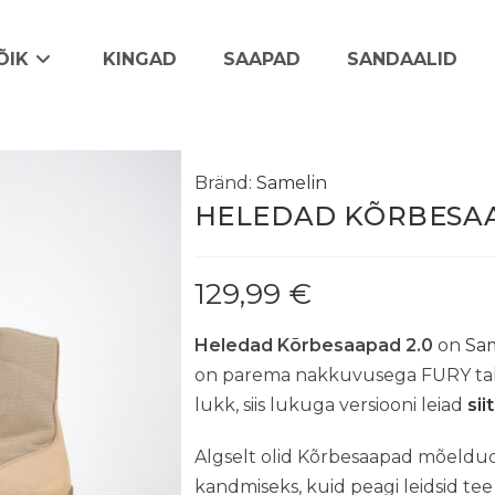
ÕIK
KINGAD
SAAPAD
SANDAALID
Bränd:
Samelin
HELEDAD KÕRBESAA
129,99
€
Heledad Kõrbesaapad 2.0
on
Sam
on parema nakkuvusega FURY tald. 
lukk, siis lukuga versiooni leiad
siit
Algselt olid Kõrbesaapad mõeldud
kandmiseks, kuid peagi leidsid tee