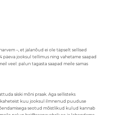
harvem –, et jalanõud ei ole täpselt sellised
 14 päeva jooksul tellimus ning vahetame saapad
il veel: palun tagasta saapad meile samas
tuda siiski mõni praak. Aga sellisteks
st kaheteist kuu jooksul ilmnenud puuduse
 Tõendamisega seotud mõistlikud kulud kannab