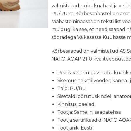
valmistatud nubuknahast ja vetthül
PU/RU-st. Kõrbesaabastel on anato
saabaste ninaosas on tekstiilist voo
muidugi ka see, et need saapad nä
sõpradega
Väikesesse Kuubasse
mo
Kõrbesaapad on valmistatud AS S
NATO-AQAP 2110
kvaliteedisüstee
Pealis: vetthülgav nubuknahk / 
Sisemus: tekstiilvooder; kanna-
Tald: PU/RU
Sisetald: põrutuskindel, anatoom
Kinnitus: paelad
Tootja: Samelini saapatehas
Tootja sertifikaadid:
NATO AQAP
Tootjariik: Eesti