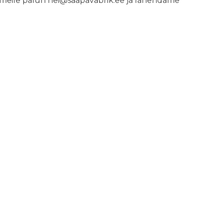
a meile palun
hei@saapavabrik.ee
ja lahendame