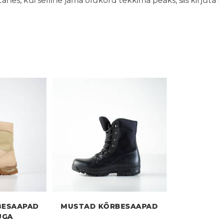
hes, kui selline jama olukord tekkima peaks, siis kirjut
BESAAPAD
MUSTAD KÕRBESAAPAD
UGA