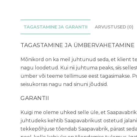
TAGASTAMINE JA GARANTII
ARVUSTUSED (0)
TAGASTAMINE JA ÜMBERVAHETAMINE
Mõnikord on ka meil juhtunud seda, et klient tell
nagu loodetud. Kui nii juhtuma peaks, siis selles
ümber või teeme tellimuse eest tagasimakse. P
seisukorras nagu nad sinuni jõudsid.
GARANTII
Kuigi me oleme uhked selle üle, et Saapavabriku 
juhtudeks kehtib Saapavabrikust ostetud jalan
tekkepõhjuse tõendab Saapavabrik, pärast sed