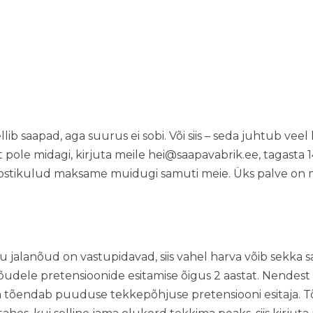
ib saapad, aga suurus ei sobi. Või siis – seda juhtub veel 
t pole midagi, kirjuta meile
hei@saapavabrik.ee
, tagasta
ostikulud maksame muidugi samuti meie. Üks palve on me
jalanõud on vastupidavad, siis vahel harva võib sekka sat
õudele pretensioonide esitamise õigus 2 aastat. Nende
a tõendab puuduse tekkepõhjuse pretensiooni esitaja.