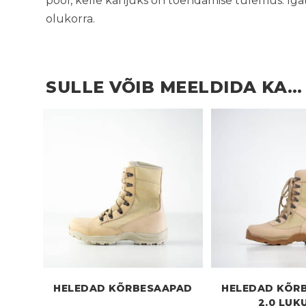
pool, kelle kahjuks on tõendamise tulemus. Igata
olukorra.
SULLE VÕIB MEELDIDA KA…
HELEDAD KÕRBESAAPAD
HELEDAD KÕR
2.0 LUK