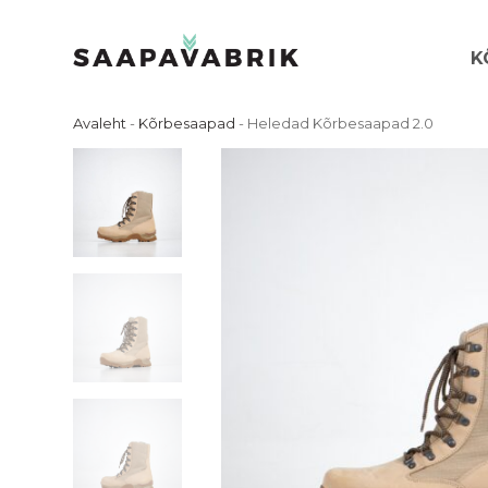
Skip
to
K
content
Avaleht
-
Kõrbesaapad
-
Heledad Kõrbesaapad 2.0