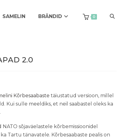
SAMELIN
BRÄNDID
Toggle
0
website
PAD 2.0
search
elini Kõrbesaabaste
täiustatud versioon, millel
Kui sulle meeldiks, et neil saabastel oleks ka
.
 NATO sõjaväelastele kõrbemissioonidel
 ka Tartu tänavatele. Kõrbesaabaste pealis on