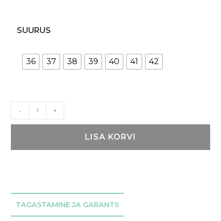
SUURUS
36
37
38
39
40
41
42
Berlin
-
+
sandaalid
-
LISA KORVI
Roosa
kogus
TAGASTAMINE JA GARANTII