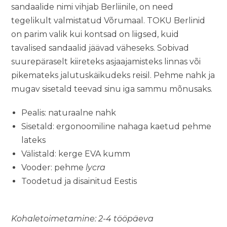
sandaalide nimi vihjab Berliinile, on need
tegelikult valmistatud Võrumaal. TOKU Berlinid
on parim valik kui kontsad on liigsed, kuid
tavalised sandaalid jäävad väheseks. Sobivad
suurepäraselt kiireteks asjaajamisteks linnas või
pikemateks jalutuskäikudeks reisil. Pehme nahk ja
mugav sisetald teevad sinu iga sammu mõnusaks.
Pealis: naturaalne nahk
Sisetald: ergonoomiline nahaga kaetud pehme
lateks
Välistald: kerge EVA kumm
Vooder: pehme
lycra
Toodetud ja disainitud Eestis
Kohaletoimetamine: 2-4 tööpäeva