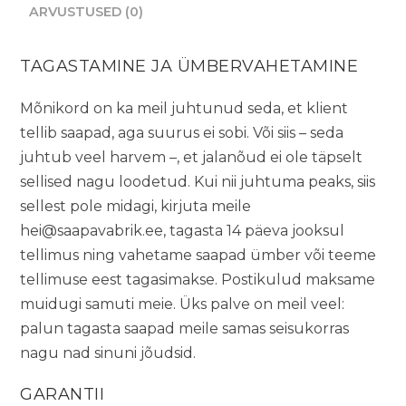
ARVUSTUSED (0)
TAGASTAMINE JA ÜMBERVAHETAMINE
Mõnikord on ka meil juhtunud seda, et klient
tellib saapad, aga suurus ei sobi. Või siis – seda
juhtub veel harvem –, et jalanõud ei ole täpselt
sellised nagu loodetud. Kui nii juhtuma peaks, siis
sellest pole midagi, kirjuta meile
hei@saapavabrik.ee
, tagasta 14 päeva jooksul
tellimus ning vahetame saapad ümber või teeme
tellimuse eest tagasimakse. Postikulud maksame
muidugi samuti meie. Üks palve on meil veel:
palun tagasta saapad meile samas seisukorras
nagu nad sinuni jõudsid.
GARANTII