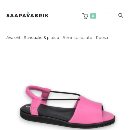
Skip
to
content
0
Avaleht
-
Sandaalid & plätud
-
Berlin sandaalid – Roosa