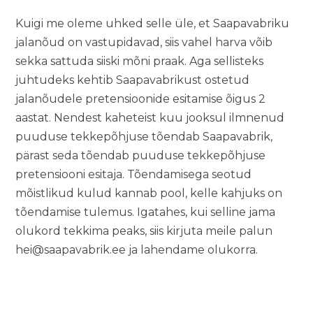
Kuigi me oleme uhked selle üle, et Saapavabriku
jalanõud on vastupidavad, siis vahel harva võib
sekka sattuda siiski mõni praak. Aga sellisteks
juhtudeks kehtib Saapavabrikust ostetud
jalanõudele pretensioonide esitamise õigus 2
aastat. Nendest kaheteist kuu jooksul ilmnenud
puuduse tekkepõhjuse tõendab Saapavabrik,
pärast seda tõendab puuduse tekkepõhjuse
pretensiooni esitaja. Tõendamisega seotud
mõistlikud kulud kannab pool, kelle kahjuks on
tõendamise tulemus. Igatahes, kui selline jama
olukord tekkima peaks, siis kirjuta meile palun
hei@saapavabrik.ee
ja lahendame olukorra.