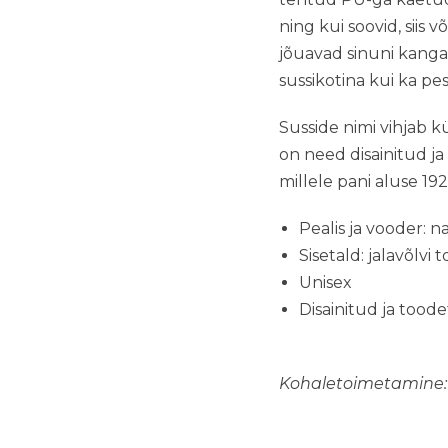
ning kui soovid, siis 
jõuavad sinuni kangas
sussikotina kui ka pe
Susside nimi vihjab k
on need disainitud j
millele pani aluse 19
Pealis ja vooder: n
Sisetald: jalavõlv
Unisex
Disainitud ja toode
Kohaletoimetamine: