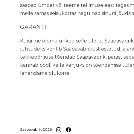
saapad ümber või teeme tellimuse eest tagasim
meile samas seisukorras nagu nad sinuni jõudsid
GARANTII
Kuigi me oleme uhked selle üle, et Saapavabriku 
juhtudeks kehtib Saapavabrikust ostetud jalan
tekkepõhjuse tõendab Saapavabrik, pärast sed
kannab pool, kelle kahjuks on tõendamise tulemu
lahendame olukorra.
Saapavabrik 2026