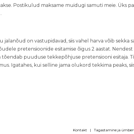
akse. Postikulud maksame muidugi samuti meie. Üks pal
.
jalanõud on vastupidavad, siis vahel harva võib sekka sat
õudele pretensioonide esitamise õigus 2 aastat. Nende
a tõendab puuduse tekkepõhjuse pretensiooni esitaja. 
s. Igatahes, kui selline jama olukord tekkima peaks, sii
Kontakt
Tagastamine ja ümbe