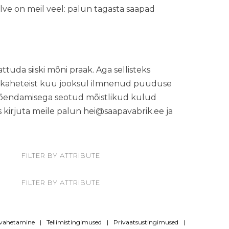
ve on meil veel: palun tagasta saapad
tuda siiski mõni praak. Aga sellisteks
st kaheteist kuu jooksul ilmnenud puuduse
Tõendamisega seotud mõistlikud kulud
s kirjuta meile palun
hei@saapavabrik.ee
ja
FILTER BY ATTRIBUTE
FILTER BY ATTRIBUTE
rvahetamine
Tellimistingimused
Privaatsustingimused