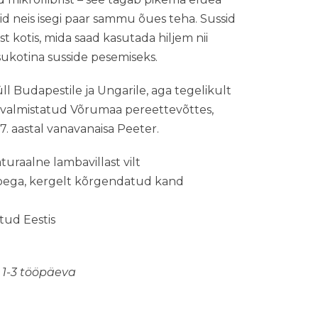
võid neis isegi paar sammu õues teha. Sussid
t kotis, mida saad kasutada hiljem nii
sukotina susside pesemiseks.
üll Budapestile ja Ungarile, aga tegelikult
a valmistatud Võrumaa pereettevõttes,
27. aastal vanavanaisa Peeter.
aturaalne lambavillast vilt
i toega, kergelt kõrgendatud kand
tud Eestis
 1-3 tööpäeva