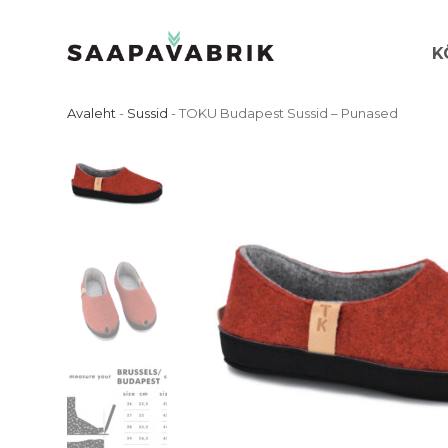
Skip
to
K
content
Avaleht
-
Sussid
-
TOKU Budapest Sussid – Punased