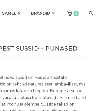
SAMELIN
BRÄNDID
Toggle
0
website
EST SUSSID – PUNASED
search
lel need sussid on, kes ei armastaks
tid
on tehtud naturaalsest lambavillast, mis
 ja samas laseb ka hingata. Budapesti sussid
kel varbad alatasa külmetavad – kinnine kand
lati mõnusa olemise. Susside tallad on
mikrofiibrist
–
see tagab pikema eluea