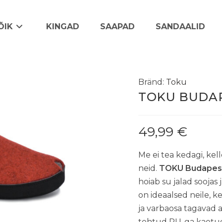
ÕIK
KINGAD
SAAPAD
SANDAALID
Bränd:
Toku
TOKU BUDAP
49,99
€
Me ei tea kedagi, kel
neid.
TOKU Budapes
hoiab su jalad soojas
on ideaalsed neile, 
ja varbaosa tagavad a
tehtud PU-ga kaetud 