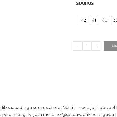
SUURUS
42
41
40
3
TOKU
-
+
LI
Budapest
Sussid
-
Punased
kogus
ib saapad, aga suurus ei sobi. Või siis – seda juhtub veel 
t pole midagi, kirjuta meile
hei@saapavabrik.ee
, tagasta