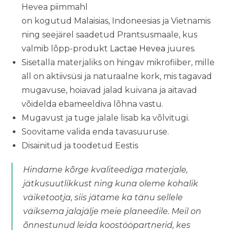
Hevea piimmahl
on kogutud Malaisias, Indoneesias ja Vietnamis
ning seejärel saadetud Prantsusmaale, kus
valmib lõpp-produkt
Lactae Hevea
juures.
Sisetalla materjaliks on hingav mikrofiiber, mille
all on aktiivsüsi ja naturaalne kork, mis tagavad
mugavuse, hoiavad jalad kuivana ja aitavad
võidelda ebameeldiva lõhna vastu.
Mugavust ja tuge jalale lisab ka võlvitugi.
Soovitame valida enda tavasuuruse.
Disainitud ja toodetud Eestis
Hindame kõrge kvaliteediga materjale,
jätkusuutlikkust ning kuna oleme kohalik
väiketootja, siis jätame ka tänu sellele
väiksema jalajälje meie planeedile. Meil on
õnnestunud leida koostööpartnerid, kes