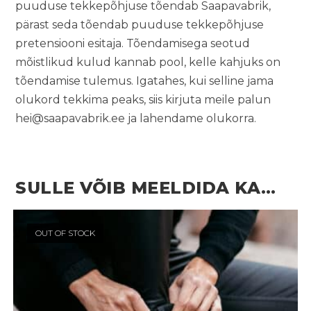
puuduse tekkepõhjuse tõendab Saapavabrik,
pärast seda tõendab puuduse tekkepõhjuse
pretensiooni esitaja. Tõendamisega seotud
mõistlikud kulud kannab pool, kelle kahjuks on
tõendamise tulemus. Igatahes, kui selline jama
olukord tekkima peaks, siis kirjuta meile palun
hei@saapavabrik.ee
ja lahendame olukorra.
SULLE VÕIB MEELDIDA KA…
OUT OF STOCK