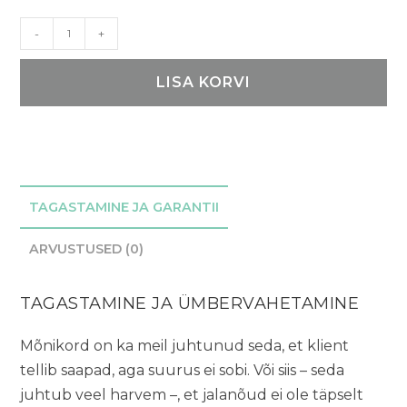
Stockholm
-
+
-
TOKU
LISA KORVI
ketsid
kogus
TAGASTAMINE JA GARANTII
ARVUSTUSED (0)
TAGASTAMINE JA ÜMBERVAHETAMINE
Mõnikord on ka meil juhtunud seda, et klient
tellib saapad, aga suurus ei sobi. Või siis – seda
juhtub veel harvem –, et jalanõud ei ole täpselt