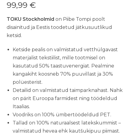
99,99
€
TOKU Stockholmid
on Piibe Tompi poolt
disainitud ja Eestis toodetud jätkusuutlikud
ketsid.
Ketside pealis on valmistatud vetthülgavast
materjalist tekstiilist, mille tootmisel on
kasutatud 50% taastuvenergiat. Pealmine
kangakiht koosneb 70% puuvillast ja 30%
polüesterist.
Detailid on valmistatud taimparknahast. Nahk
on pärit Euroopa farmidest ning töödeldud
Itaalias.
Voodriks on 100% ümbertöödeldud PET.
Tallad on 100% naturaalsest latekskummist –
valmistatud hevea ehk kautšukipuu piimast.