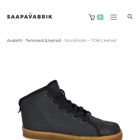
Skip
to
content
0
Avaleht
-
Tennised & ketsid
-
Stockholm – TOKU ketsid