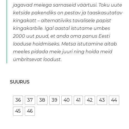
jagavad meiega sarnaseid väärtusi. Toku uute
ketside pakendiks on pestav ja taaskasutatav
kingakott – alternatiiviks tavalisele papist
kingakarbile. Igal aastal istutame umbes
2000 uut puud, et anda oma panus Eesti
looduse hoidmiseks. Metsa istutamine aitab
meeles pidada meie juuri ning hoida meid
ümbritsevat loodust.
SUURUS
36
37
38
39
40
41
42
43
44
45
46