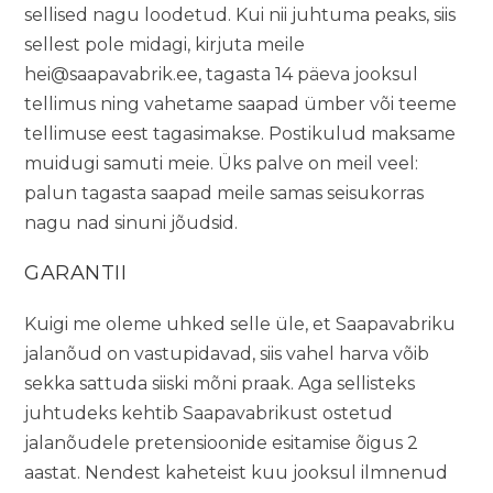
sellised nagu loodetud. Kui nii juhtuma peaks, siis
sellest pole midagi, kirjuta meile
hei@saapavabrik.ee
, tagasta 14 päeva jooksul
tellimus ning vahetame saapad ümber või teeme
tellimuse eest tagasimakse. Postikulud maksame
muidugi samuti meie. Üks palve on meil veel:
palun tagasta saapad meile samas seisukorras
nagu nad sinuni jõudsid.
GARANTII
Kuigi me oleme uhked selle üle, et Saapavabriku
jalanõud on vastupidavad, siis vahel harva võib
sekka sattuda siiski mõni praak. Aga sellisteks
juhtudeks kehtib Saapavabrikust ostetud
jalanõudele pretensioonide esitamise õigus 2
aastat. Nendest kaheteist kuu jooksul ilmnenud