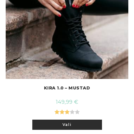
KIRA 1.0 – MUSTAD
149,99
€
Hinnan
Sellel
Vali
tootel
guga
on