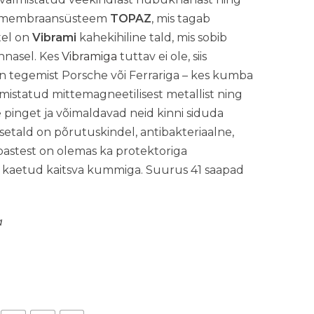
ilis membraansüsteem
TOPAZ
, mis tagab
tel on
Vibrami
kahekihiline tald, mis sobib
innasel. Kes
Vibramiga
tuttav ei ole, siis
n tegemist Porsche või Ferrariga – kes kumba
lmistatud mittemagneetilisest metallist ning
pinget ja võimaldavad neid kinni siduda
isetald on põrutuskindel, antibakteriaalne,
bastest on olemas ka protektoriga
na kaetud kaitsva kummiga. Suurus 41 saapad
a