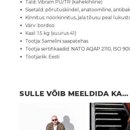
Tald: Vibram PU/TR (kahekihiline)
Sisetald: põrutuskindel, anatoomiline, antibak
Kinnitus: nöörkinnitus, jala tõusu peal lukus
Värv: bordoo
Kaal: 1.5 kg (suurus 41)
Tootja: Samelini saapatehas
Tootja sertifikaadid:
NATO AQAP 2110
,
ISO 90
Tootjariik: Eesti
SULLE VÕIB MEELDIDA KA…