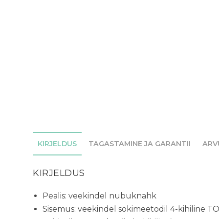
KIRJELDUS
TAGASTAMINE JA GARANTII
ARV
KIRJELDUS
Pealis: veekindel nubuknahk
Sisemus: veekindel sokimeetodil 4-kihilin