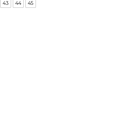
43
44
45