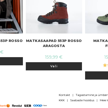
53P ROSSO
MATKASAAPAD 553P ROSSO
MATKA
ARAGOSTA
F
€
159,99
€
1
Sellel
tootel
Sellel
on
Vali
tootel
mitu
on
Hi
varianti.
mitu
Valikuid
varianti.
ga
saab
Valikuid
teha
saab
tootelehel.
teha
tootelehel.
Kontakt
Tagastamine ja ümbe
KKK
Saabaste hooldus
Meie 