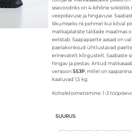
sisevoodriks on 4-kihiline sokisti
veepidavuse ja hingavuse. Saabas
liikumiseks nii pehmel kui kõval p
matkajalatsite taldade maailmas o
eelistab. Saapapaelte aasad on va
paelakonksud ühtlustavad paelte 
erinevatelt kõrgustelt. Saabaste s
hingav ja pestav. Antud matkasaa
versioon
553P
, millel on saapani
kaaluvad 1,5 kg.
Kohaletoimetamine: 1-3 tööpäev
SUURUS