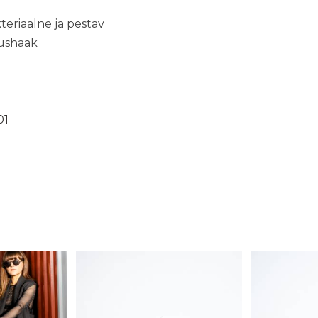
teriaalne ja pestav
tushaak
01