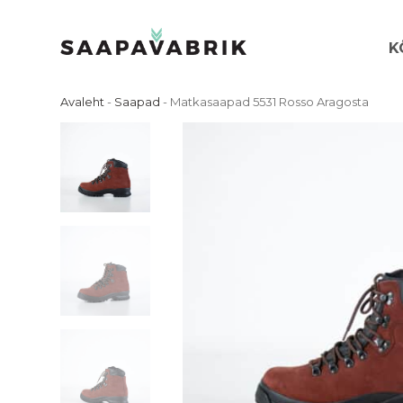
Skip
to
K
content
Avaleht
-
Saapad
-
Matkasaapad 5531 Rosso Aragosta