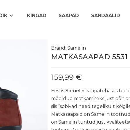
ÕIK
KINGAD
SAAPAD
SANDAALID
Bränd:
Samelin
MATKASAAPAD 5531
159,99
€
Eestis
Samelini
saapatehases too
mõeldud matkamiseks just põhjama
siis “sobivad need tegelikult kõigil
Matkasaapaid on Samelin tootnud 
on Samelin tuntud just kvaliteets
tootjana. Matkasaabaste pealis o