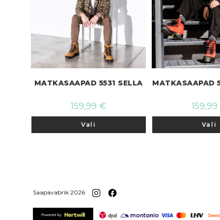
MATKASAAPAD 5531 SELLA
MATKASAAPAD 5
159,99
€
159,99
Sellel
Vali
Vali
tootel
on
mitu
varianti.
Valikuid
saab
teha
tootelehel.
Saapavabrik 2026