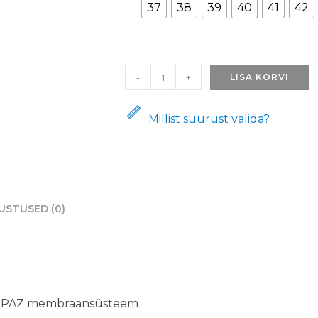
37
38
39
40
41
42
Matkasaapad
-
+
LISA KORVI
5531
Rosso
Millist suurust valida?
Aragosta
kogus
USTUSED (0)
e TOPAZ membraansüsteem