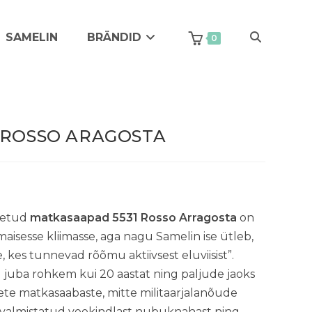
SAMELIN
BRÄNDID
Toggle
0
website
 ROSSO ARAGOSTA
search
detud
matkasaapad 5531 Rosso Arragosta
on
isesse kliimasse, aga nagu Samelin ise ütleb,
e, kes tunnevad rõõmu aktiivsest eluviisist”.
juba rohkem kui 20 aastat ning paljude jaoks
ete matkasaabaste, mitte militaarjalanõude
n valmistatud veekindlast nubuknahast ning