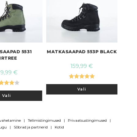
SAAPAD 5531
MATKASAAPAD 553P BLACK
IRTREE
159,99
€
59,99
€
Hinnanguga
Sellel
Vali
tootel
nnangu
5.00
/ 5
Sellel
on
Vali
tootel
4.00
/ 5
mitu
on
varianti.
mitu
Valikuid
varianti.
saab
Valikuid
teha
saab
tootelehe
rvahetamine
Tellimistingimused
Privaatsustingimused
teha
tootelehel.
lugu
Sõbrad ja partnerid
Kotid