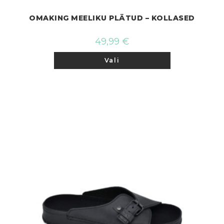
OMAKING MEELIKU PLÄTUD – KOLLASED
49,99
€
Sellel
Vali
tootel
on
mitu
varianti.
Valikuid
saab
teha
tootelehel.