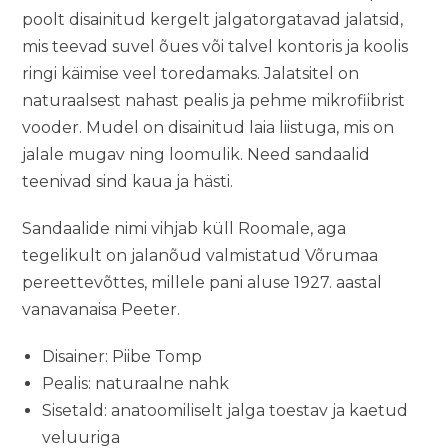
poolt disainitud kergelt jalgatorgatavad jalatsid,
mis teevad suvel õues või talvel kontoris ja koolis
ringi käimise veel toredamaks. Jalatsitel on
naturaalsest nahast pealis ja pehme mikrofiibrist
vooder. Mudel on disainitud laia liistuga, mis on
jalale mugav ning loomulik. Need sandaalid
teenivad sind kaua ja hästi.
Sandaalide nimi vihjab küll Roomale, aga
tegelikult on jalanõud valmistatud Võrumaa
pereettevõttes, millele pani aluse 1927. aastal
vanavanaisa Peeter.
Disainer: Piibe Tomp
Pealis: naturaalne nahk
Sisetald: anatoomiliselt jalga toestav ja kaetud
veluuriga