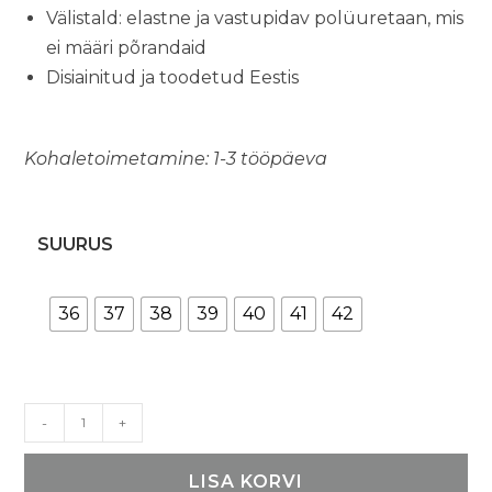
Välistald: elastne ja vastupidav polüuretaan, mis
ei määri põrandaid
Disiainitud ja toodetud Eestis
Kohaletoimetamine: 1-3 tööpäeva
SUURUS
36
37
38
39
40
41
42
TOKU
-
+
Rome
sandaalid
LISA KORVI
-