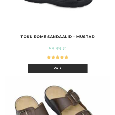
TOKU ROME SANDAALID – MUSTAD
59,99
€
Hinnanguga
Sellel
Vali
tootel
5.00
/ 5
on
mitu
varianti.
Valikuid
saab
teha
tootelehel.