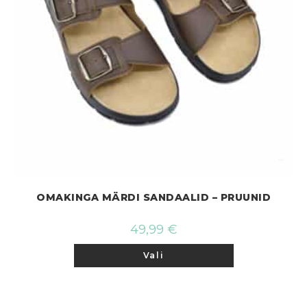
OMAKINGA MÄRDI SANDAALID – PRUUNID
49,99
€
Sellel
Vali
tootel
on
mitu
varianti.
Valikuid
saab