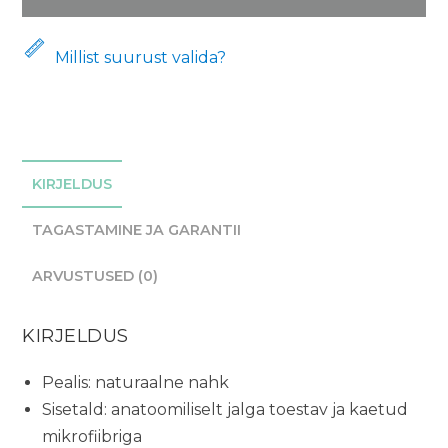
roosad
kogus
Millist suurust valida?
KIRJELDUS
TAGASTAMINE JA GARANTII
ARVUSTUSED (0)
KIRJELDUS
Pealis: naturaalne nahk
Sisetald: anatoomiliselt jalga toestav ja kaetud
mikrofiibriga