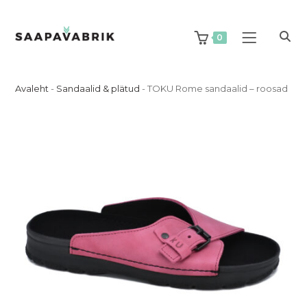
Skip
to
content
0
Avaleht
-
Sandaalid & plätud
-
TOKU Rome sandaalid – roosad