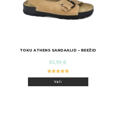
TOKU ATHENS SANDAALID – BEEŽID
83,99
€
Hinnanguga
Sellel
Vali
tootel
5.00
/ 5
on
mitu
varianti.
Valikuid
saab
teha
tootelehel.