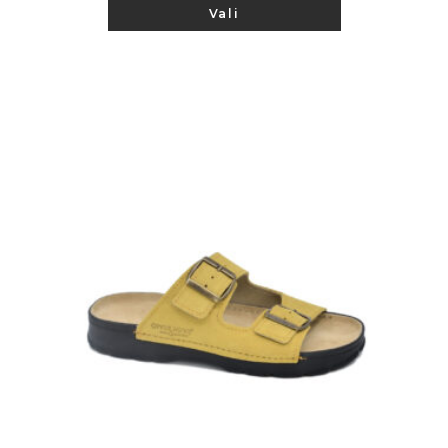
Sellel
Vali
tootel
5.00
/ 5
on
mitu
varianti.
Valikuid
saab
teha
tootelehel.